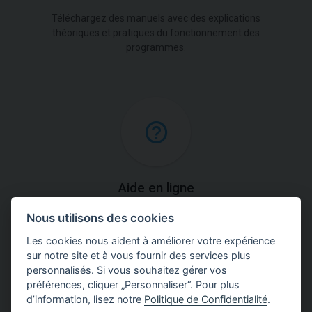
Téléchargez des manuels avec des explications
théoriques et pratiques du fonctionnement des
programmes.
Aide en ligne
Nous utilisons des cookies
Retrouvez des explications des méthodes d'analyse
utilisées dans notre logiciel.
Les cookies nous aident à améliorer votre expérience
sur notre site et à vous fournir des services plus
personnalisés. Si vous souhaitez gérer vos
préférences, cliquer „Personnaliser“. Pour plus
d’information, lisez notre
Politique de Confidentialité
.