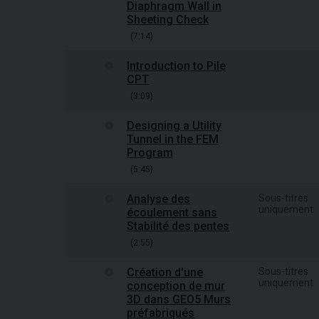
Diaphragm Wall in
Sheeting Check
(7:14)
Introduction to Pile
CPT
(3:09)
Designing a Utility
Tunnel in the FEM
Program
(5:45)
Analyse des
Sous-titres
uniquement
écoulement sans
Stabilité des pentes
(2:55)
Création d'une
Sous-titres
uniquement
conception de mur
3D dans GEO5 Murs
préfabriqués