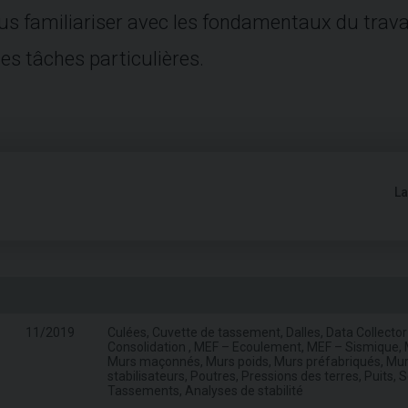
s familiariser avec les fondamentaux du travail 
s tâches particulières.
L
11/2019
Culées, Cuvette de tassement, Dalles, Data Collector
Consolidation , MEF – Ecoulement, MEF – Sismique, M
Murs maçonnés, Murs poids, Murs préfabriqués, Murs 
stabilisateurs, Poutres, Pressions des terres, Puits,
Tassements, Analyses de stabilité