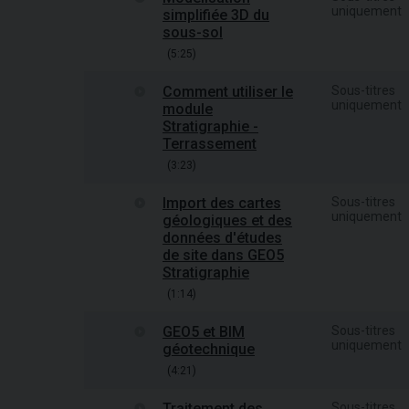
uniquement
simplifiée 3D du
sous-sol
(5:25)
Comment utiliser le
Sous-titres
uniquement
module
Stratigraphie -
Terrassement
(3:23)
Import des cartes
Sous-titres
uniquement
géologiques et des
données d'études
de site dans GEO5
Stratigraphie
(1:14)
GEO5 et BIM
Sous-titres
uniquement
géotechnique
(4:21)
Traitement des
Sous-titres