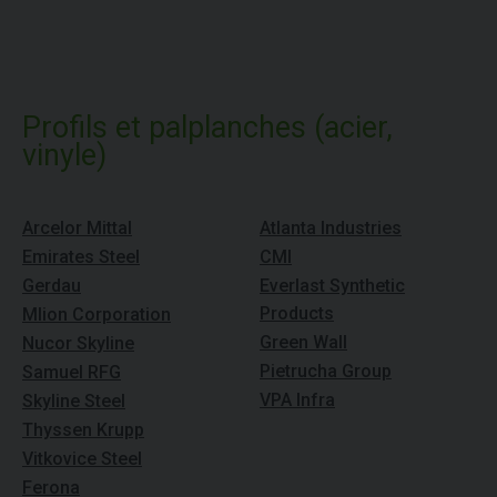
Profils et palplanches (acier,
vinyle)
Arcelor Mittal
Atlanta Industries
Emirates Steel
CMI
Gerdau
Everlast Synthetic
Products
Mlion Corporation
Green Wall
Nucor Skyline
Pietrucha Group
Samuel RFG
VPA Infra
Skyline Steel
Thyssen Krupp
Vitkovice Steel
Ferona