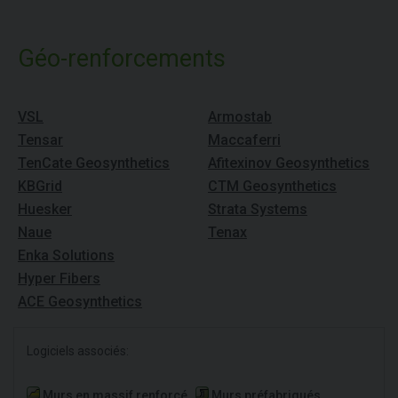
Géo-renforcements
VSL
Armostab
Tensar
Maccaferri
TenCate Geosynthetics
Afitexinov Geosynthetics
KBGrid
CTM Geosynthetics
Huesker
Strata Systems
Naue
Tenax
Enka Solutions
Hyper Fibers
ACE Geosynthetics
Logiciels associés:
Murs en massif renforcé
Murs préfabriqués