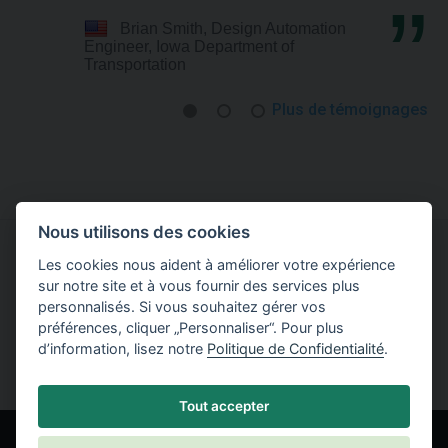
Brian Smith, Design Automation
Engineer, Iowa Department of
Transportation
Plus de témoignages
Nous utilisons des cookies
Les cookies nous aident à améliorer votre expérience
Essayer de travailler avec le logiciel GEO5
sur notre site et à vous fournir des services plus
personnalisés. Si vous souhaitez gérer vos
Télécharger la version Démo
préférences, cliquer „Personnaliser“. Pour plus
d’information, lisez notre
Politique de Confidentialité
.
Tout accepter