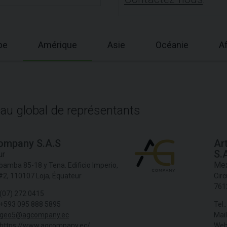
pe
Amérique
Asie
Océanie
A
au global de représentants
ompany S.A.S
Ar
S.A
ur
Mex
bamba 85-18 y Tena. Edificio Imperio,
 #2, 110107 Loja, Équateur
Circ
761
(07) 272 0415
+593 095 888 5895
Tel.:
geo5@agcompany.ec
Mail
https://www.agcompany.ec/
Web