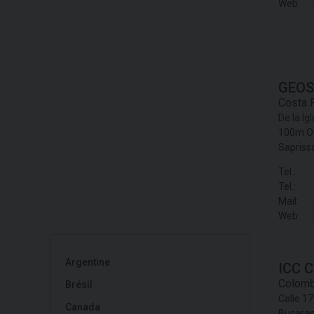
Web:
GEOS
Costa 
De la Ig
100m Oe
Sapriss
Tel.:
Tel.:
Mail:
Web:
Argentine
ICC C
Colomb
Brésil
Calle 1
Canada
Bucara