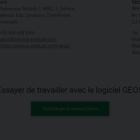
té
ela
Bré
himeneas. Módulo 1. NIVEL 1., Oficina:
alencia. Edo. Carabobo. Zona Postal
Av. 
enezuela
CJ 1
+58 424 408 3056
Tel.:
geo5@sismica-institute.com
Mob
https://sismica-institute.com/geo5/
Mail
Web
Essayer de travailler avec le logiciel GEO
Télécharger la version Démo