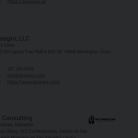
:
https://geo5peru.pe
ntegro, LLC
ts-Unis
 Old Capitol Trail, PMB# 830, DE 19808 Wilmington, États-
s
201.204.9560
:
info@gintegro.com
:
https://www.gintegro.com/
 Consulting
duras
,
Salvador
os Olivos, 107, Col Miramonte, Distrito de San
ador, Municipio de San Salvador Centro,