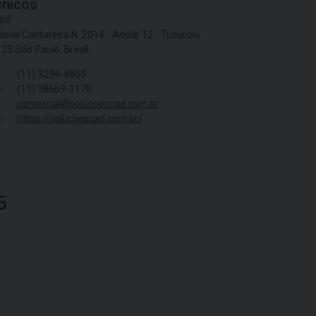
cnicos
sil
Nova Cantareira N. 2014 - Andar 12 - Tucuruvi,
23 São Paulo, Brésil
(11) 3294-4800
.:
(11) 98669-1170
:
comercial@solucoescad.com.br
:
https://solucoescad.com.br/
5