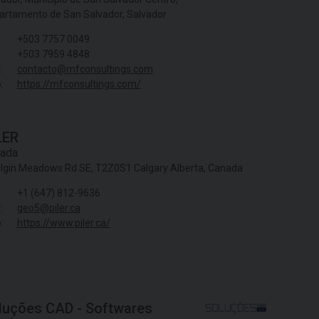
artamento de San Salvador, Salvador
+503 7757 0049
+503 7959 4848
:
contacto@mfconsultings.com
:
https://mfconsultings.com/
LER
ada
Elgin Meadows Rd SE, T2Z0S1 Calgary Alberta, Canada
+1 (647) 812-9636
:
geo5@piler.ca
:
https://www.piler.ca/
luções CAD - Softwares