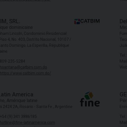
IM, SRL.
De
ique dominicaine
Mex
aham Lincoln, Condominio Residencial
Fuen
Piso 4, No. 403, Distrito Nacional, 10107 /
Tec
anto Domingo, La Esperilla, République
Juá
aine
Tel.:
809-235-5284
Mail
hsantana@catbim.com.do
Web
https://www.catbim.com.do/
Latin America
GE
ine
,
Amérique latine
Pér
ni 2424 2A, Rosario - Santa Fe , Argentine
Enri
+54 (9) 341 3886185
Tel.:
hotline@fine-latinamerica.com
Mail