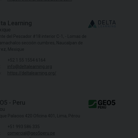
lta Learning
ique
te del Pescador #18 interior C-1, - Lomas de
amachalco sección cumbres, Naucalpan de
rez, Mexique
+52 1 55 1554 6164
:
info@deltalearning.org
:
https://deltalearning.org/
O5 - Peru
ou
que Palacios 420 Oficina 401, Lima, Pérou
+51 993 586 335
:
comercial@geo5peru.pe