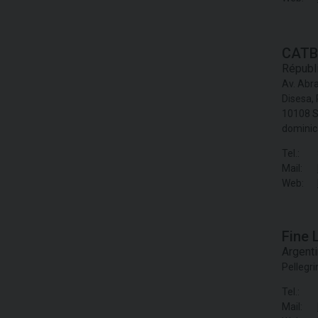
CATB
Républ
Av. Abr
Disesa, 
10108 S
dominic
Tel.:
Mail:
Web:
Fine 
Argent
Pellegri
Tel.:
Mail: