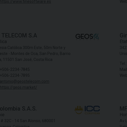
https://www.finesoftware.es
Web
 TELECOM S.A
Gi
Rica
Éta
lesia Católica 300m Este, 50m Norte y
3422
ste - Montes de Oca, San Pedro, Barrio
Uni
a, 11501 San José, Costa Rica
Tel.:
+506-2234-7845
Mail
+506-2234-7895
Web
antonio@geostelecom.com
https://geos.market/
olombia S.A.S.
MF
ie
Hon
7 # 32C - 14 San Alonso, 680001
Av L
manga, Colombie
Salv