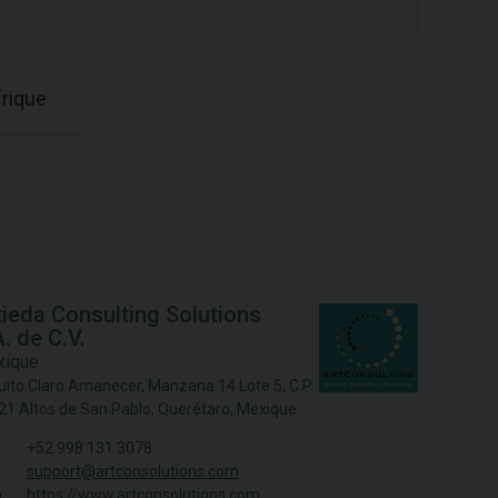
frique
tieda Consulting Solutions
. de C.V.
ique
uito Claro Amanecer, Manzana 14 Lote 5, C.P.
21 Altos de San Pablo, Querétaro, Mexique
+52 998 131 3078
:
support@artconsolutions.com
:
https://www.artconsolutions.com