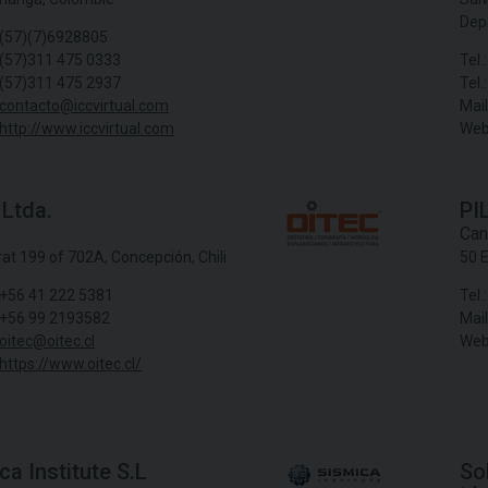
Dep
(57)(7)6928805
(57)311 475 0333
Tel.:
(57)311 475 2937
Tel.:
contacto@iccvirtual.com
Mail
http://www.iccvirtual.com
Web
 Ltda.
PI
Can
at 199 of 702A, Concepción, Chili
50 
+56 41 222 5381
Tel.:
+56 99 2193582
Mail
oitec@oitec.cl
Web
https://www.oitec.cl/
ca Institute S.L
So