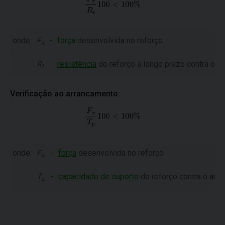
onde:
F
-
força
desenvolvida no reforço
x
R
-
resistência
do reforço a longo prazo contra o 
t
Verificação ao arrancamento:
onde:
F
-
força
desenvolvida no reforço
x
T
-
capacidade de suporte
do reforço contra o arr
p