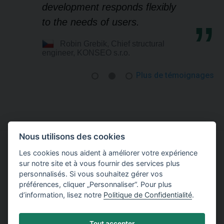
development responds flexibly
to the needs of users.
Robin Grebik, Chief structural
engineer, KONSEO s.r.o.
Plus de témoignages
Nous utilisons des cookies
Les cookies nous aident à améliorer votre expérience
Essayer de travailler avec le logiciel TRUSS4
sur notre site et à vous fournir des services plus
personnalisés. Si vous souhaitez gérer vos
Télécharger la version Démo
préférences, cliquer „Personnaliser“. Pour plus
d’information, lisez notre
Politique de Confidentialité
.
Tout accepter