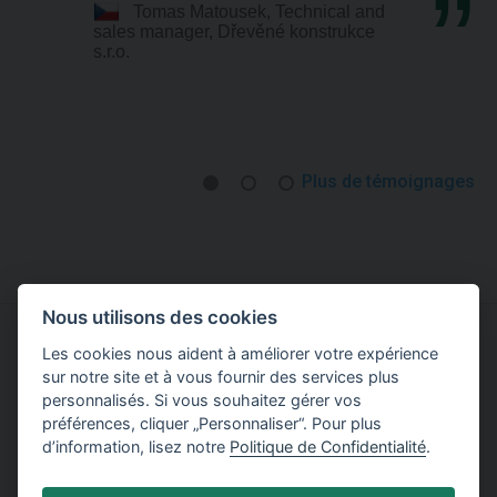
Tomas Matousek, Technical and
sales manager, Dřevěné konstrukce
s.r.o.
Plus de témoignages
Nous utilisons des cookies
Les cookies nous aident à améliorer votre expérience
Essayer de travailler avec le logiciel TRUSS4
sur notre site et à vous fournir des services plus
personnalisés. Si vous souhaitez gérer vos
Télécharger la version Démo
préférences, cliquer „Personnaliser“. Pour plus
d’information, lisez notre
Politique de Confidentialité
.