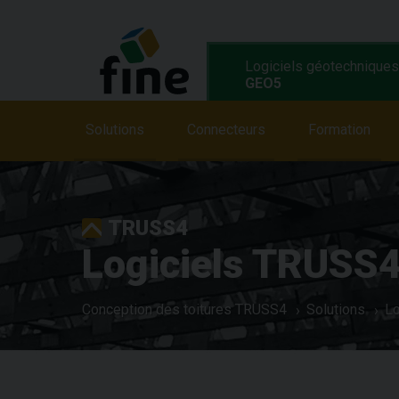
Logiciels géotechniques
GEO5
Solutions
Solutions
Fonctionnalités
Connecteurs
Formation
Programme
TRUSS4
Logiciels TRUSS
Conception des toitures TRUSS4
Solutions
Lo