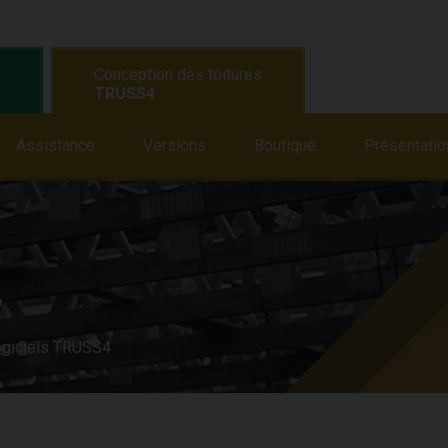
Conception des toitures
TRUSS4
s
Assistance
Formation
Versions
Assistance
Boutique
Actualités
Présentatio
Bou
4
giciels TRUSS4