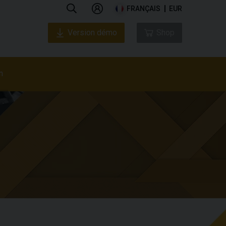
FRANÇAIS
EUR
Version démo
Shop
n
tique
Présentation