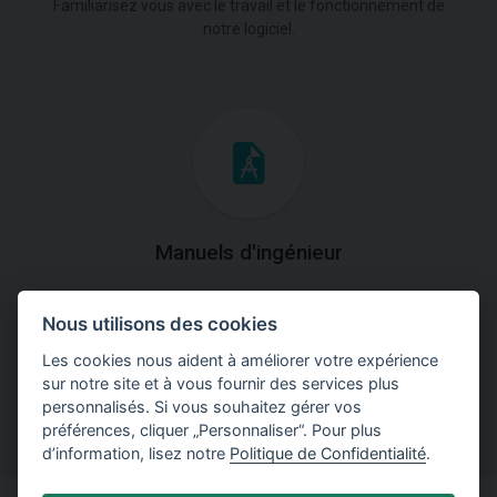
Familiarisez vous avec le travail et le fonctionnement de
notre logiciel.
Manuels d'ingénieur
Téléchargez des manuels avec des explications
Nous utilisons des cookies
théoriques et pratiques du fonctionnement des
programmes.
Les cookies nous aident à améliorer votre expérience
sur notre site et à vous fournir des services plus
personnalisés. Si vous souhaitez gérer vos
préférences, cliquer „Personnaliser“. Pour plus
d’information, lisez notre
Politique de Confidentialité
.