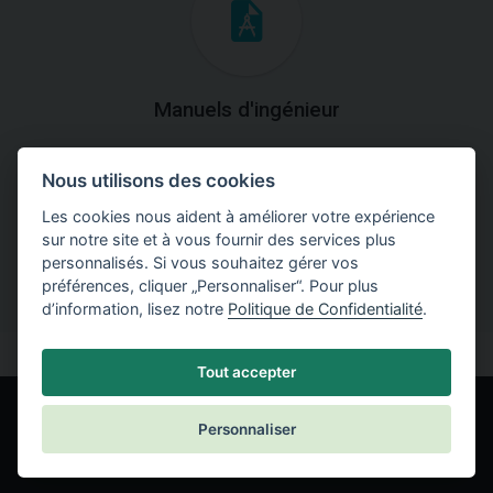
Manuels d'ingénieur
Téléchargez des manuels avec des explications
Nous utilisons des cookies
théoriques et pratiques du fonctionnement des
programmes.
Les cookies nous aident à améliorer votre expérience
sur notre site et à vous fournir des services plus
personnalisés. Si vous souhaitez gérer vos
préférences, cliquer „Personnaliser“. Pour plus
d’information, lisez notre
Politique de Confidentialité
.
Tout accepter
Personnaliser
© Fine spol. s r.o.