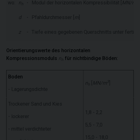
3
wo:
n
-
Modul der horizontalen Kompressibilität [
MN/m
]
h
d
-
Pfahldurchmesser [
m
]
z
-
Tiefe eines gegebenen Querschnitts unter fertige
Orientierungswerte des horizontalen
Kompressionsmoduls
n
für nichtbindige Böden:
h
Boden
3
n
[
MN/m
]
h
- Lagerungsdichte
Trockener Sand und Kies
1,8 - 2,2
- lockerer
5,5 - 7,0
- mittel verdichteter
15,0 - 18,0