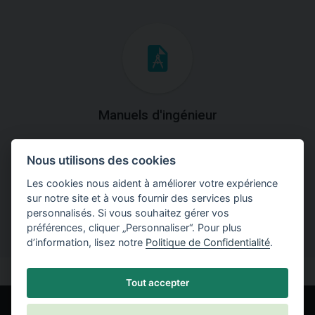
Manuels d'ingénieur
Téléchargez des manuels avec des explications
Nous utilisons des cookies
théoriques et pratiques du fonctionnement des
programmes.
Les cookies nous aident à améliorer votre expérience
sur notre site et à vous fournir des services plus
personnalisés. Si vous souhaitez gérer vos
préférences, cliquer „Personnaliser“. Pour plus
d’information, lisez notre
Politique de Confidentialité
.
Tout accepter