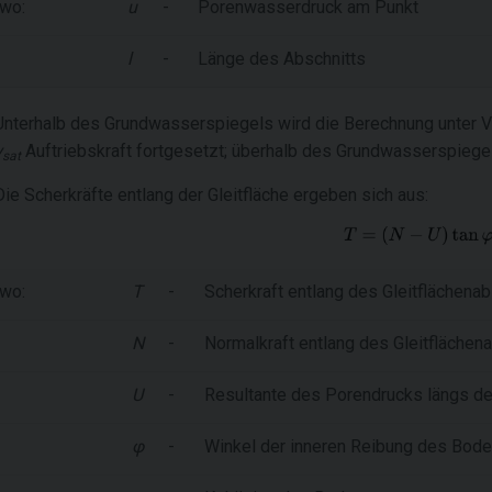
wo:
u
-
Porenwasserdruck am Punkt
l
-
Länge des Abschnitts
Unterhalb des Grundwasserspiegels wird die Berechnung unter 
γ
Auftriebskraft fortgesetzt; überhalb des Grundwasserspieg
sat
Die Scherkräfte entlang der Gleitfläche ergeben sich aus:
wo:
T
-
Scherkraft entlang des Gleitflächenab
N
-
Normalkraft entlang des Gleitflächen
U
-
Resultante des Porendrucks längs de
φ
-
Winkel der inneren Reibung des Bod