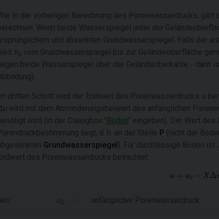
Wie in der vorherigen Berechnung des Porenwasserdrucks, gibt e
berechnen. Wenn beide Wasserspiegel unter der Geländeoberfläc
ursprünglichem und absenkten Grundwasserspiegel. Falls der ur
wird
h
vom Grundwasserspiegel bis zur Geländeoberfläche gemess
d
liegen beide Wasserspiegel über der Geländeoberkante - dann i
Abbildung).
Im dritten Schritt wird der Endwert des Porenwasserdrucks
u
ber
Δu
wird mit dem Abminderungsbeiwert des anfänglichen Poren
benötigt wird (in der Dialogbox "
Böden
" eingeben). Der Wert des
Porendruckbestimmung liegt, d. h. an der Stelle
P
(nicht der Bod
abgesenkten
Grundwasserspiegel
). Für durchlässige Böden ist
Endwert des Porenwasserdrucks betrachtet:
wo:
u
-
anfänglicher Porenwasserdruck
0