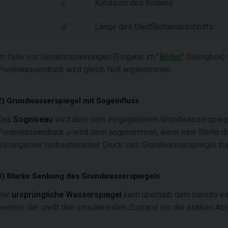
c
-
Kohäsion des Bodens
d
-
Länge des Gleitflächenabschnitts
Im falle von Gesamtspannungen (Eingabe im "
Böden
" Dialogbox)
Porenwasserdruck wird gleich Null angenommen.
2) Grundwasserspiegel mit Sogeinfluss
Das
Sogniveau
wird über dem eingegebenen Grundwasserspiegel
Porenwasserdruck
u
wird dann angenommen, wenn eine Stelle dur
als negativer hydrostatischer Druck vom Grundwasserspiegel zu
3) Starke Senkung des Grundwasserspiegels
Der
ursprüngliche Wasserspiegel
kann überhalb dem bereits 
werden, der stellt den simulierenden Zustand vor der starken A