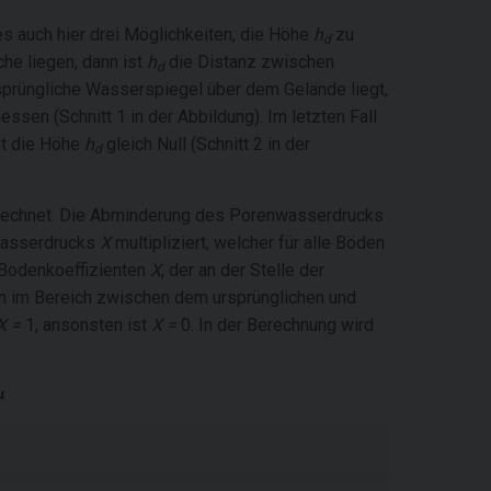
s auch hier drei Möglichkeiten, die Höhe
h
zu
d
he liegen, dann ist
h
die Distanz zwischen
d
sprüngliche Wasserspiegel über dem Gelände liegt,
en (Schnitt 1 in der Abbildung). Im letzten Fall
st die Höhe
h
gleich Null (Schnitt 2 in der
d
echnet. Die Abminderung des Porenwasserdrucks
wasserdrucks
X
multipliziert, welcher für alle Böden
 Bodenkoeffizienten
X
, der an der Stelle der
en im Bereich zwischen dem ursprünglichen und
X =
1, ansonsten ist
X =
0. In der Berechnung wird