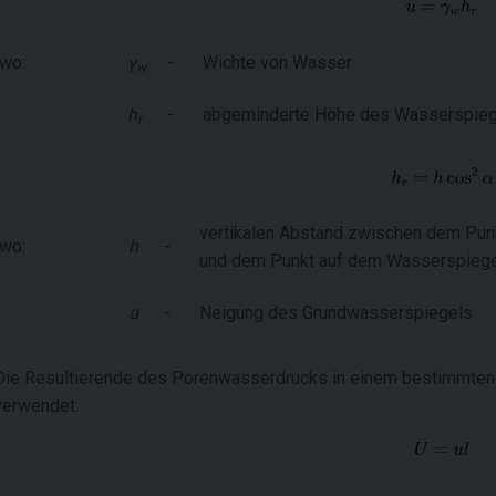
wo:
γ
-
Wichte von Wasser
w
h
-
abgeminderte Höhe des Wasserspieg
r
vertikalen Abstand zwischen dem Pun
wo:
h
-
und dem Punkt auf dem Wasserspieg
α
-
Neigung des Grundwasserspiegels
Die Resultierende des Porenwasserdrucks in einem bestimmten 
verwendet: