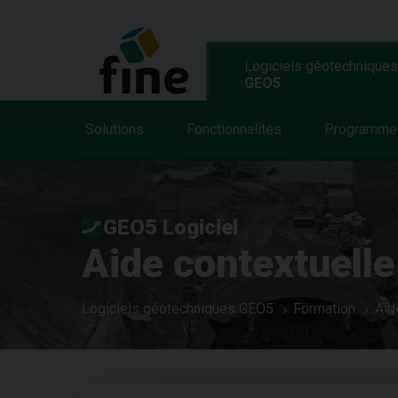
Logiciels géotechniques
GEO5
Solutions
Fonctionnalités
Programme
GEO5 Logiciel
Aide contextuelle
Logiciels géotechniques GEO5
Formation
Aid