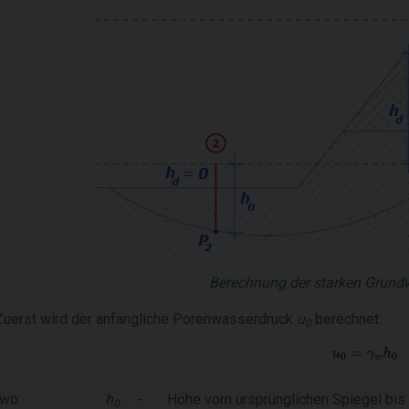
Berechnung der starken Grun
Zuerst wird der anfängliche Porenwasserdruck
u
berechnet:
0
wo:
h
-
Höhe vom ursprünglichen Spiegel bi
0