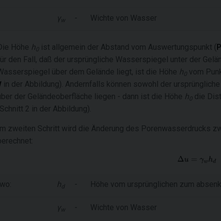
γ
-
Wichte von Wasser
w
Die Höhe
h
ist allgemein der Abstand vom Auswertungspunkt (
0
für den Fall, daß der ursprüngliche Wasserspiegel unter der Gelän
Wasserspiegel über dem Gelände liegt, ist die Höhe
h
vom Pun
0
1
in der Abbildung). Andernfalls können sowohl der ursprünglic
über der Geländeoberfläche liegen - dann ist die Höhe
h
die Dis
0
(Schnitt 2 in der Abbildung).
Im zweiten Schritt wird die Änderung des Porenwasserdrucks z
berechnet:
wo:
h
-
Höhe vom ursprünglichen zum absen
d
γ
-
Wichte von Wasser
w