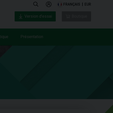
FRANÇAIS
EUR
Version d’essai
Boutique
tique
Présentation