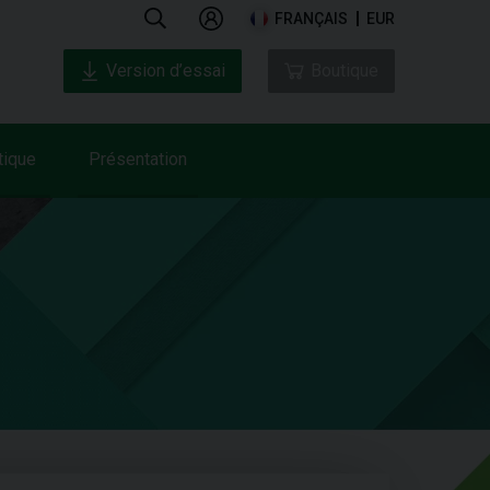
FRANÇAIS
EUR
Version d’essai
Boutique
tique
Présentation