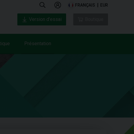
FRANÇAIS
EUR
Version d’essai
Boutique
tique
Présentation