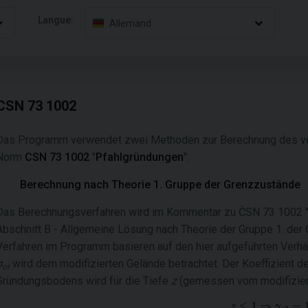
Langue:
Allemand
CSN 73 1002
Das Programm verwendet zwei Methoden zur Berechnung des ve
Norm
CSN 73 1002
"
Pfahlgründungen
":
Berechnung nach Theorie 1. Gruppe der Grenzzustände
Das Berechnungsverfahren wird im Kommentar zu ČSN 73 1002 "
Abschnitt B - Allgemeine Lösung nach Theorie der Gruppe 1. der 
Verfahren im Programm basieren auf den hier aufgeführten Verhä
σ
wird dem modifizierten Gelände betrachtet. Der Koeffizient d
or
Gründungsbodens wird für die Tiefe
z
(gemessen vom modifiziert