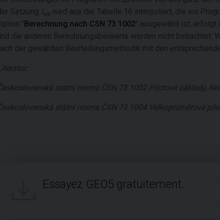
der Setzung
I
wird aus der Tabelle 16 interpoliert, die ins Pro
wp
Option "
Berechnung nach
CSN 73 1002
" ausgewählt ist, erfol
und die anderen Berechnungsbeiwerte werden nicht betrachtet. Wir
nach der gewählten Beurteilungsmethodik mit den entsprechenden
Literatur:
Československá státní norma ČSN 73 1002 Pilotové základy, Norm
Československá státní norma ČSN 73 1004 Velkoprůměrové piloty,
Essayez GEO5 gratuitement.