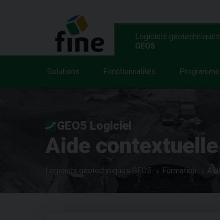
Logiciels géotechniques
GEO5
Solutions
Fonctionnalités
Programme
GEO5 Logiciel
Aide contextuelle
Logiciels géotechniques GEO5
Formation
Aid