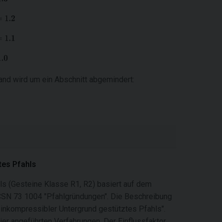
and wird um ein Abschnitt abgemindert:
tes Pfahls
s (Gesteine Klasse R1, R2) basiert auf dem
N 73 1004 "Pfahlgründungen". Die Beschreibung
 inkompressibler Untergrund gestütztes Pfahls".
r angeführten Verfahrungen. Der Einflussfaktor