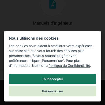
Manuels d'ingénieur
Téléchargez des manuels avec des explications
Nous utilisons des cookies
théoriques et pratiques du fonctionnement des
programmes.
Les cookies nous aident à améliorer votre expérience
sur notre site et à vous fournir des services plus
personnalisés. Si vous souhaitez gérer vos
préférences, cliquer „Personnaliser“. Pour plus
d’information, lisez notre
Politique de Confidentialité
.
Tout accepter
Personnaliser
© Fine spol. s r.o.