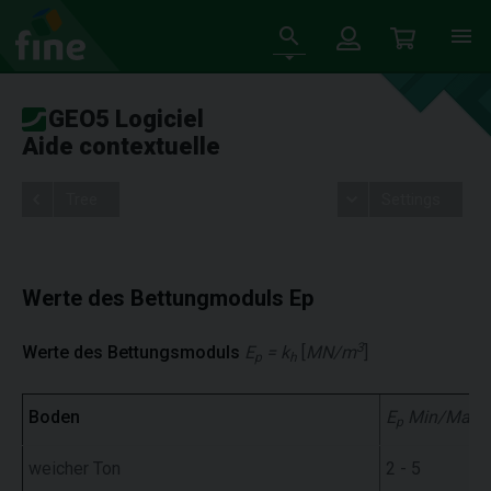
GEO5 Logiciel
Aide contextuelle
Tree
Settings
Werte des Bettungmoduls Ep
3
Werte des Bettungsmoduls
E
= k
[
MN/m
]
p
h
Boden
E
Min/Max
[
p
weicher Ton
2 - 5