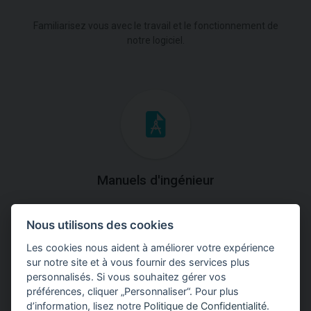
Familiarisez vous avec le travail et le fonctionnement de
notre logiciel.
Manuels d'ingénieur
Téléchargez des manuels avec des explications
Nous utilisons des cookies
théoriques et pratiques du fonctionnement des
programmes.
Les cookies nous aident à améliorer votre expérience
sur notre site et à vous fournir des services plus
personnalisés. Si vous souhaitez gérer vos
préférences, cliquer „Personnaliser“. Pour plus
d’information, lisez notre
Politique de Confidentialité
.