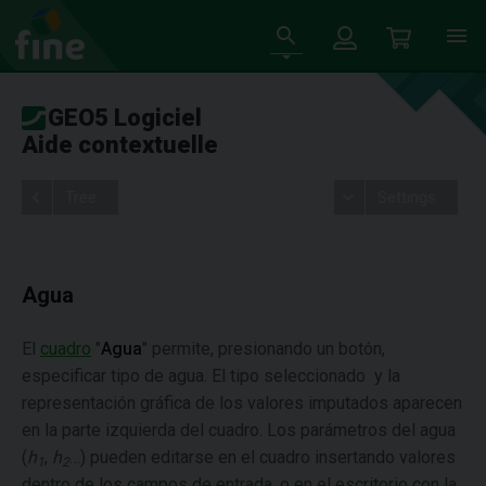
GEO5 Logiciel
Aide contextuelle
Tree
Settings
Agua
El
cuadro
"
Agua
" permite, presionando un botón,
especificar tipo de agua. El tipo seleccionado y la
representación gráfica de los valores imputados aparecen
en la parte izquierda del cuadro. Los parámetros del agua
(
h
,
h
…) pueden editarse en el cuadro insertando valores
1
2
dentro de los campos de entrada, o en el escritorio con la