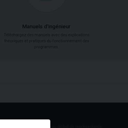
Manuels d'ingénieur
Téléchargez des manuels avec des explications
théoriques et pratiques du fonctionnement des
programmes.
Réseau global de représentants