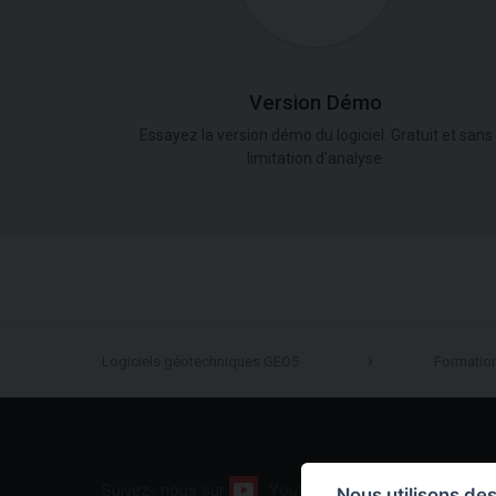
Version Démo
Essayez la version démo du logiciel. Gratuit et sans
limitation d'analyse.
Logiciels géotechniques GEO5
Formatio
Suivez- nous sur:
Youtube
Facebook
Nous utilisons de