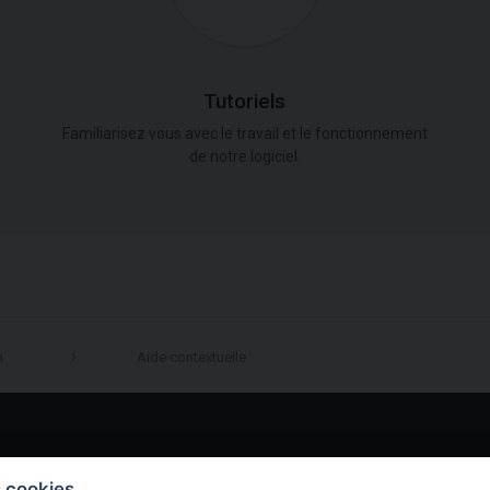
Tutoriels
Familiarisez vous avec le travail et le fonctionnement
de notre logiciel.
n
Aide contextuelle
LinkedIn
s cookies