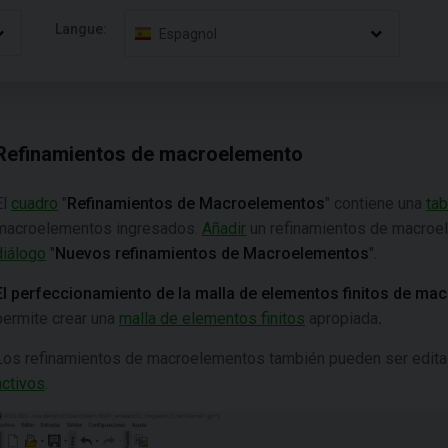
Langue:
Espagnol
Refinamientos de macroelemento
El
cuadro
"
Refinamientos
de Macroelementos
" contiene una
tab
macroelementos ingresados.
Añadir
un refinamientos de macroel
diálogo
"
Nuevos
refinamientos de Macroelementos
".
El perfeccionamiento de la malla de elementos finitos de m
permite crear una
malla de elementos finitos
apropiada
.
Los refinamientos de macroelementos también pueden ser editad
activos
.