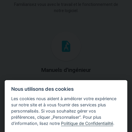
Familiarisez vous avec le travail et le fonctionnement de
notre logiciel.
Manuels d'ingénieur
Téléchargez des manuels avec des explications
Nous utilisons des cookies
théoriques et pratiques du fonctionnement des
programmes.
Les cookies nous aident à améliorer votre expérience
sur notre site et à vous fournir des services plus
personnalisés. Si vous souhaitez gérer vos
préférences, cliquer „Personnaliser“. Pour plus
d’information, lisez notre
Politique de Confidentialité
.