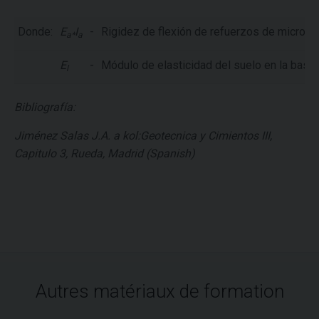
Donde:
E
I
-
Rigidez de flexión de refuerzos de micropi
a*
a
E
-
Módulo de elasticidad del suelo en la base 
l
Bibliografía:
Jiménez Salas J.A. a kol:Geotecnica y Cimientos III,
Capitulo 3, Rueda, Madrid (Spanish)
Autres matériaux de formation