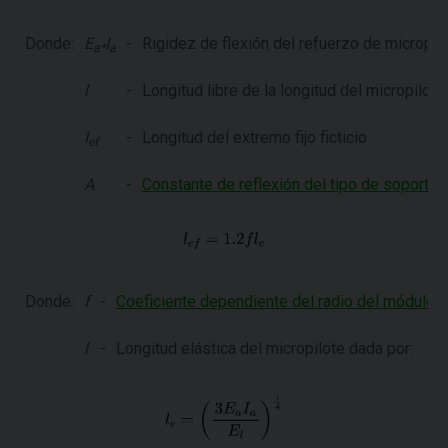
Donde:
E
I
-
Rigidez de flexión del refuerzo de micropil
a*
a
l
-
Longitud libre de la longitud del micropilote
I
-
Longitud del extremo fijo ficticio
ef
A
-
Constante de reflexión del tipo de soporte 
Donde:
f
-
Coeficiente dependiente del radio del módulo de
l
-
Longitud elástica del micropilote dada por: