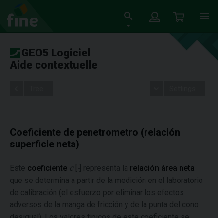
GEO5 Logiciel
Aide contextuelle
Tree
Settings
Coeficiente de penetrometro (relación
superficie neta)
Este
coeficiente
α
[
-
] representa la
relación área neta
que se determina a partir de la medición en el laboratorio
de calibración (el esfuerzo por eliminar los efectos
adversos de la manga de fricción y de la punta del cono
desigual). Los valores típicos de este coeficiente se