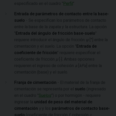
especificado en el cuadro "
Perfil
".
Entrada de parámetros de contacto entre la base-
suelo
- Se especifican los parámetros de contacto
entre la base de la zapata y la estructura. La opción
"
Entrada del ángulo de fricción base-suelo
"
requiere introducir el ángulo de fricción
ψ
[°] entre la
cimentación y el suelo. La opción "
Entrada de
coeficiente de fricción
" requiere especificar el
coeficiente de fricción
μ
[
-
]. Ambas opciones
requieren el ingreso de cohesión
a
[
kPa
] entre la
cimentación (base) y el suelo.
Franja de cimentación
- El material de la franja de
cimentación se representa por el
suelo
(ingresado
en el cuadro "
Suelos
") o por hormigón - requiere
ingresar la
unidad de peso del material de
cimentación
γ
y los
parámetros de contacto base-
suelo
(coeficiente de fricción
f
, cohesión
c
,