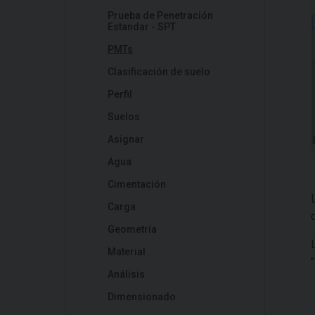
Prueba de Penetración
Estandar - SPT
PMTs
Clasificación de suelo
Perfil
Suelos
Asignar
Agua
Cimentación
Carga
Geometría
Material
"
Análisis
Dimensionado