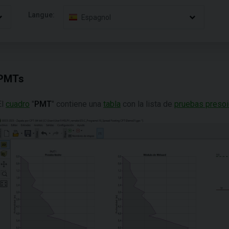
Langue:
Espagnol
PMTs
El
cuadro
"
PMT
" contiene una
tabla
con la lista de
pruebas presoi