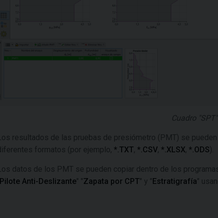
Cuadro "SPT"
Los resultados de las pruebas de presiómetro (PMT) se puede
diferentes formatos (por ejemplo,
*.TXT
,
*.CSV
,
*.XLSX
,
*.ODS
).
Los datos de los PMT se pueden copiar dentro de los programas
Pilote Anti-Deslizante
" "
Zapata por CPT
" y "
Estratigrafía
" usan