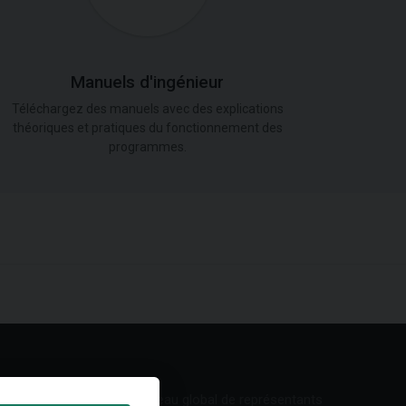
Manuels d'ingénieur
Téléchargez des manuels avec des explications
théoriques et pratiques du fonctionnement des
programmes.
Réseau global de représentants