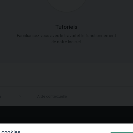
Tutoriels
Familiarisez vous avec le travail et le fonctionnement
de notre logiciel.
n
Aide contextuelle
LinkedIn
s cookies