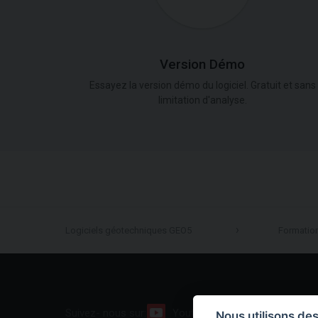
Version Démo
Essayez la version démo du logiciel. Gratuit et sans
limitation d'analyse.
Logiciels géotechniques GEO5
Formatio
Suivez- nous sur:
Youtube
Facebook
Nous utilisons de