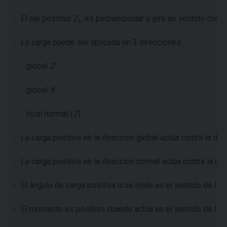
-
El eje positivo
Z
, es perpendicular y gira en sentido contra
L
-
La carga puede ser aplicada en 3 direcciones:
- global
Z
- global
X
- local normal (
Z
)
-
La carga positiva en la dirección global actúa contra la di
-
La carga positiva en la dirección normal actúa contra la dir
-
El ángulo de carga positiva α
se mide en el sentido de las 
-
El momento es positivo cuando actúa en el sentido de las a