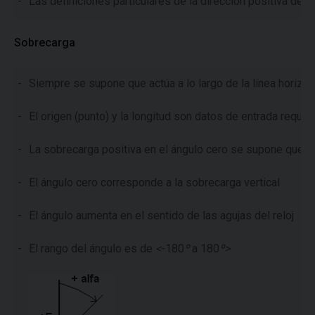
-
Las definiciones particulares de la dirección positiva de
Sobrecarga
-
Siempre se supone que actúa a lo largo de la línea horizont
-
El origen (punto) y la longitud son datos de entrada requer
-
La sobrecarga positiva en el ángulo cero se supone que act
-
El ángulo cero corresponde a la sobrecarga vertical
-
El ángulo aumenta en el sentido de las agujas del reloj
-
El rango del ángulo es de
<
-180
º
a 180
º>