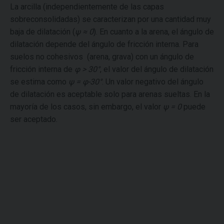
La arcilla (independientemente de las capas
sobreconsolidadas) se caracterizan por una cantidad muy
baja de dilatación (
ψ ≈ 0
). En cuanto a la arena, el ángulo de
dilatación depende del ángulo de fricción interna. Para
suelos no cohesivos (arena, grava) con un ángulo de
fricción interna de
φ > 30°
, el valor del ángulo de dilatación
se estima como
ψ = φ-30°
. Un valor negativo del ángulo
de dilatación es aceptable solo para arenas sueltas. En la
mayoría de los casos, sin embargo, el valor
ψ = 0
puede
ser aceptado.