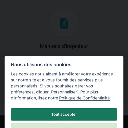
Manuels d'ingénieur
Téléchargez des manuels avec des explications
Nous utilisons des cookies
théoriques et pratiques du fonctionnement des
programmes.
Les cookies nous aident à améliorer votre expérience
sur notre site et à vous fournir des services plus
personnalisés. Si vous souhaitez gérer vos
préférences, cliquer „Personnaliser“. Pour plus
d’information, lisez notre
Politique de Confidentialité
.
Tout accepter