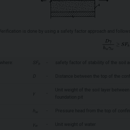
Verification is done by using a safety factor approach and follow
where:
SF
-
safety factor of stability of the soil
h
D
-
Distance between the top of the conf
Unit weight of the soil layer between
γ
-
foundation pit
h
-
Pressure head from the top of confin
w
γ
-
Unit weight of water
w