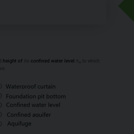
d
height of
its
confined water level
h
to which
w
ve.