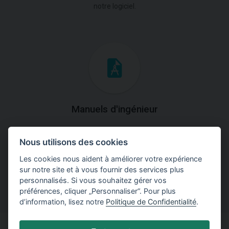
notre logiciel.
Manuels d'ingénieur
Téléchargez des manuels avec des explications
Nous utilisons des cookies
théoriques et pratiques du fonctionnement des
programmes.
Les cookies nous aident à améliorer votre expérience
sur notre site et à vous fournir des services plus
personnalisés. Si vous souhaitez gérer vos
préférences, cliquer „Personnaliser“. Pour plus
d’information, lisez notre
Politique de Confidentialité
.