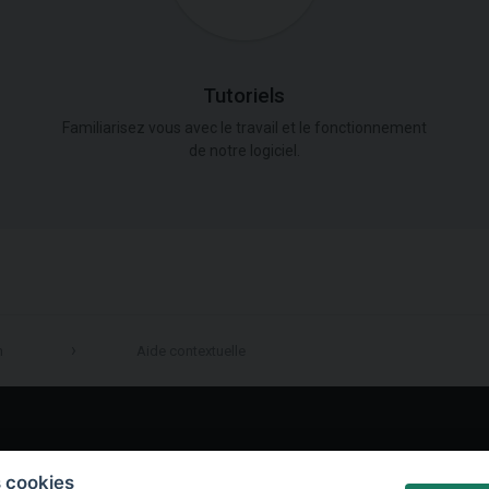
Tutoriels
Familiarisez vous avec le travail et le fonctionnement
de notre logiciel.
n
Aide contextuelle
LinkedIn
s cookies