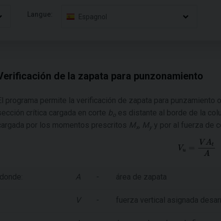
Langue:
Espagnol
Verificación de la zapata para punzonamiento
El programa permite la verificación de zapata para punzamiento o
sección crítica cargada en corte
b
es distante al borde de la col
o
cargada por los momentos prescritos
M
,
M
y por al fuerza de 
x
y
donde:
A
-
área de zapata
V
-
fuerza vertical asignada desar