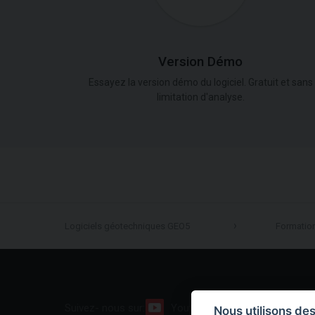
Version Démo
Essayez la version démo du logiciel. Gratuit et sans
limitation d'analyse.
Logiciels géotechniques GEO5
Formatio
Suivez- nous sur:
Youtube
Facebook
Nous utilisons de