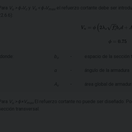
Para
V
> ϕ
V
y
V
< ϕ
V
el refuerzo cortante debe ser introdu
u
*
c
u
*
max
22.6.6):
donde:
b
-
espacio de la sección t
o
α
-
ángulo de la armadura
A
-
área global de armadur
v
Para
V
> ϕ×V
El refuerzo cortante no puede ser diseñado. Por
u
max
sección transversal.