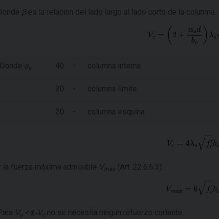
Donde
β
es la relación del lado largo al lado corto de la columna.
Donde
α
40
-
columna interna
s
30
-
columna límite
20
-
columna esquina
y la fuerza máxima admisible
V
(Art. 22.6.6.3):
max
Para
V
< ϕ
V
no se necesita ningún refuerzo cortante.
u
*
c