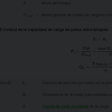
h
-
Altura del bloque
D
-
Ancho general de mallas de carga en c
total
d) Control de la capacidad de carga de juntas entre bloques:
Donde:
F
-
Fuerzas de tracción por metro en la junt
t
R
-
Resistencia de la malla (para entradas ut
t
Q
-
Fuerza de corte resultante
de la carga