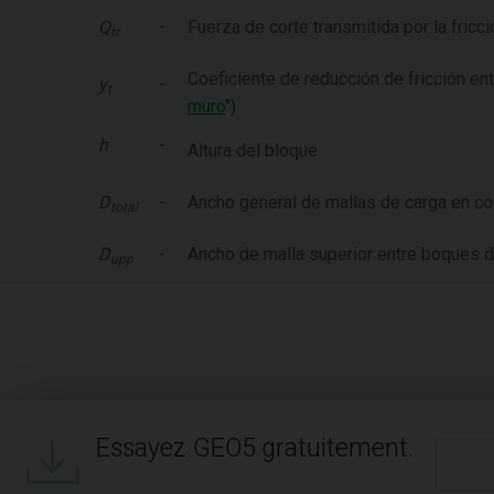
Q
-
Fuerza de corte transmitida por la fricc
tr
Coeficiente de reducción de fricción ent
y
-
t
muro
")
h
-
Altura del bloque
D
-
Ancho general de mallas de carga en 
total
D
-
Ancho de malla superior entre boques d
upp
Essayez GEO5 gratuitement.