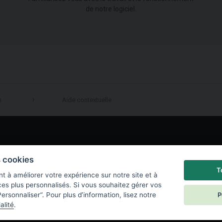
de notre logiciel.
n
Aide contextuelle
LinkedIn
s cookies
T
t à améliorer votre expérience sur notre site et à
ces plus personnalisés. Si vous souhaitez gérer vos
P
ersonnaliser“. Pour plus d’information, lisez notre
alité
.
e de confidentialité
|
Paramètres des cookies
|
End User License Agreement
|
C