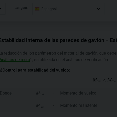
Langue:
Espagnol
Estabilidad interna de las paredes de gavión – Es
La reducción de los parámetros del material de gavión, que depe
Análisis de muro
" , es utilizada en el análisis de verificación.
a)Control para estabilidad del vuelco:
Donde:
M
-
Momento de vuelco
ovr
M
-
Momento resistente
res