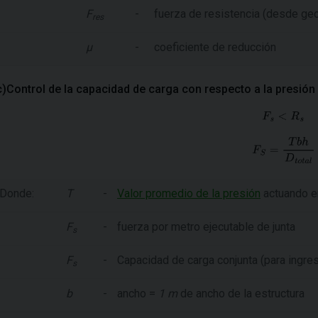
F
-
fuerza de resistencia (desde ge
res
µ
-
coeficiente de reducción
c)Control de la capacidad de carga con respecto a la presión l
Donde:
T
-
Valor promedio de la presión
actuando en
F
-
fuerza por metro ejecutable de junta
s
F
-
Capacidad de carga conjunta (para ingresa
s
b
-
ancho =
1 m
de ancho de la estructura