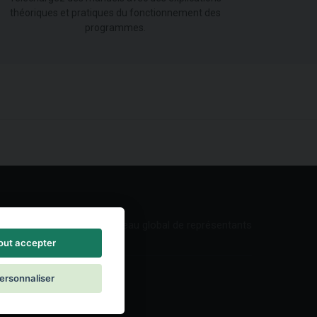
théoriques et pratiques du fonctionnement des
programmes.
Réseau global de représentants
out accepter
ersonnaliser
ontact