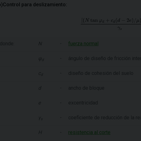
b)Control para deslizamiento:
donde:
N
-
fuerza normal
φ
-
ángulo de diseño de fricción inte
d
c
-
diseño de cohesión del suelo
d
d
-
ancho de bloque
e
-
excentricidad
γ
-
coeficiente de reducción de la re
s
H
-
resistencia al corte