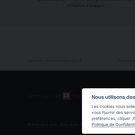
limitation d'analyse.
Logiciels géotechniques GEO5
Formatio
Suivez- nous sur:
Youtube
Facebook
Nous utilisons de
Les cookies nous aiden
vous fournir des servi
préférences, cliquer „P
Politique de Confidenti
© Fine spol. s r.o., Tous droits réservés |
Plan du site
|
Politiqu