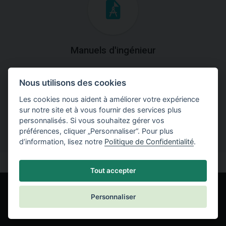
Manuels d'ingénieur
Téléchargez des manuels avec des explications
Nous utilisons des cookies
théoriques et pratiques du fonctionnement des
programmes.
Les cookies nous aident à améliorer votre expérience
sur notre site et à vous fournir des services plus
personnalisés. Si vous souhaitez gérer vos
préférences, cliquer „Personnaliser“. Pour plus
d’information, lisez notre
Politique de Confidentialité
.
Tout accepter
Personnaliser
© Fine spol. s r.o.