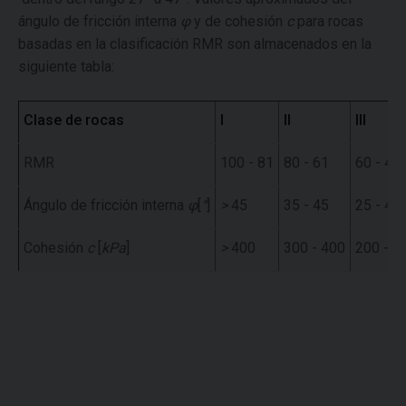
ángulo de fricción interna
φ
y de cohesión
c
para rocas
basadas en la clasificación RMR son almacenados en la
siguiente tabla:
Clase de rocas
I
II
III
RMR
100 - 81
80 - 61
60 - 41
Ángulo de fricción interna
φ
[
°
]
>
45
35 - 45
25 - 45
Cohesión
c
[
kPa
]
>
400
300 - 400
200 - 3