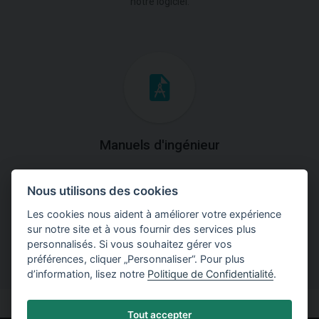
notre logiciel.
Manuels d'ingénieur
Téléchargez des manuels avec des explications
Nous utilisons des cookies
théoriques et pratiques du fonctionnement des
programmes.
Les cookies nous aident à améliorer votre expérience
sur notre site et à vous fournir des services plus
personnalisés. Si vous souhaitez gérer vos
préférences, cliquer „Personnaliser“. Pour plus
d’information, lisez notre
Politique de Confidentialité
.
Tout accepter