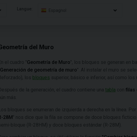
Langue:
Espagnol
Geometría del Muro
En el cuadro "
Geometría de Muro
", los bloques se generan en ba
"Generación de geometría de muro
". Al instalar el muro se se
Reforzado), los
bloques
superior, básico e inferior, así como los
Después de la generación, el cuadro contiene una
tabla
con
fila
aún más.
Los bloques se enumeran de izquierda a derecha en la línea. Por 
R-28M
" nos dice que la fila se compone de doce bloques ficticio
semi-bloque (R-28HM) y doce bloques estándar (R-28M).