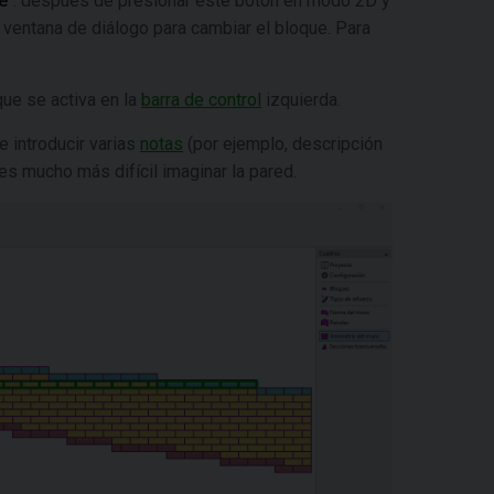
e
": después de presionar este botón en modo 2D y
a ventana de diálogo para cambiar el bloque. Para
ue se activa en la
barra de control
izquierda.
e introducir varias
notas
(por ejemplo, descripción
es mucho más difícil imaginar la pared.