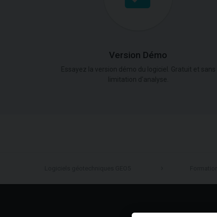
Version Démo
Essayez la version démo du logiciel. Gratuit et sans
limitation d'analyse.
Logiciels géotechniques GEO5
Formatio