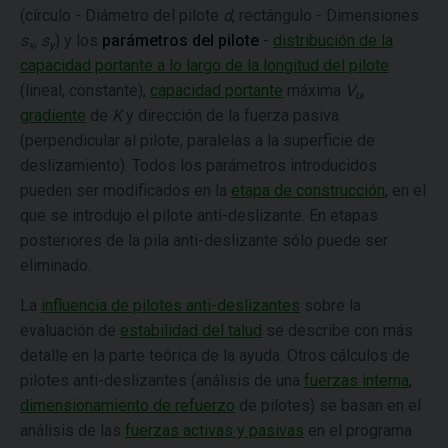
(círculo - Diámetro del pilote
d
, rectángulo - Dimensiones
s
, s
) y los
parámetros del pilote
-
distribución de la
x
y
capacidad portante a lo largo de la longitud del pilote
(lineal, constante),
capacidad portante
máxima
V
,
u
gradiente
de
K
y dirección de la fuerza pasiva
(perpendicular al pilote, paralelas a la superficie de
deslizamiento). Todos los parámetros introducidos
pueden ser modificados en la
etapa de construcción
, en el
que se introdujo el pilote anti-deslizante. En etapas
posteriores de la pila anti-deslizante sólo puede ser
eliminado.
La
influencia de pilotes anti-deslizantes
sobre la
evaluación de
estabilidad del talud
se describe con más
detalle en la parte teórica de la ayuda. Otros cálculos de
pilotes anti-deslizantes (análisis de una
fuerzas interna
,
dimensionamiento de refuerzo
de pilotes) se basan en el
análisis de las
fuerzas activas y pasivas
en el programa