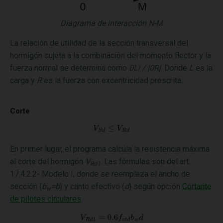
Diagrama de interacción N-M
La relación de utilidad de la sección transversal del
hormigón sujeta a la combinación del momento flector y la
fuerza normal se determina como
0L| / |0R|
. Donde
L
es la
carga y
R
es la fuerza con excentricidad prescrita.
Corte
En primer lugar, el programa calcula la resistencia máxima
al corte del hormigón
V
. Las fórmulas son del art.
Rd1
17.4.2.2- Modelo I, donde se reemplaza el ancho de
sección (
b
=b
) y canto efectivo (
d
) según opción
Cortante
w
de pilotes circulares
.