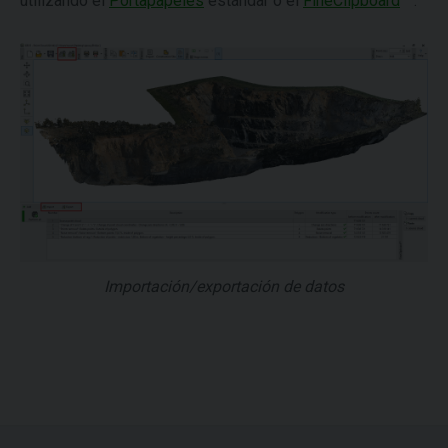
utilizando el
Portapapeles
estándar o el
FineClipboard
™.
Importación/exportación de datos