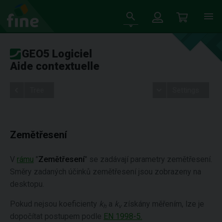
GEO5 Logiciel
Aide contextuelle
Tree
Settings
Zemětřesení
V
rámu
"
Zemětřesení
" se zadávají parametry zemětřesení.
Směry zadaných účinků zemětřesení jsou zobrazeny na
desktopu.
Pokud nejsou koeficienty
k
a
k
získány měřením, lze je
h
v
dopočítat postupem podle
EN 1998-5.