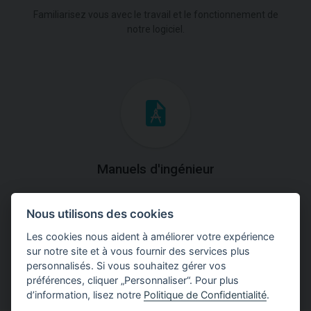
Familiarisez vous avec le travail et le fonctionnement de
notre logiciel.
Manuels d'ingénieur
Téléchargez des manuels avec des explications
Nous utilisons des cookies
théoriques et pratiques du fonctionnement des
programmes.
Les cookies nous aident à améliorer votre expérience
sur notre site et à vous fournir des services plus
personnalisés. Si vous souhaitez gérer vos
préférences, cliquer „Personnaliser“. Pour plus
d’information, lisez notre
Politique de Confidentialité
.