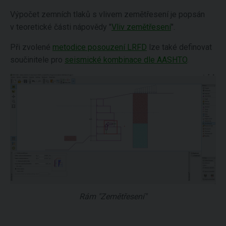
Výpočet zemních tlaků s vlivem zemětřesení je popsán
v teoretické části nápovědy "
Vliv zemětřesení
".
Při zvolené
metodice posouzení LRFD
lze také definovat
součinitele pro
seismické kombinace dle AASHTO
.
Rám "Zemětřesení"