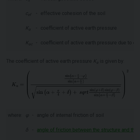
z
c
-
effective cohesion of the soil
ef
K
-
coefficient of active earth pressure
a
K
-
coefficient of active earth pressure due to c
ac
The coefficient of active earth pressure
K
is given by:
a
where:
φ
-
angle of internal friction of soil
δ
-
angle of friction between the structure and the 