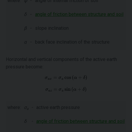
where:
φ
-
angle of internal friction of soil
δ
-
angle of friction between structure and soil
β
-
slope inclination
α
-
back face inclination of the structure
Horizontal and vertical components of the active earth
pressure become:
where:
σ
-
active earth pressure
a
δ
-
angle of friction between structure and soil