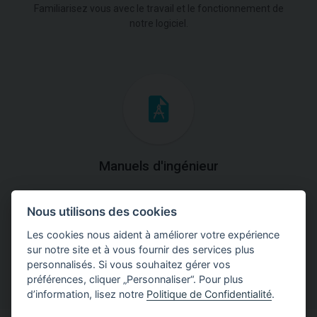
Familiarisez vous avec le travail et le fonctionnement de
notre logiciel.
Manuels d'ingénieur
Téléchargez des manuels avec des explications
Nous utilisons des cookies
théoriques et pratiques du fonctionnement des
programmes.
Les cookies nous aident à améliorer votre expérience
sur notre site et à vous fournir des services plus
personnalisés. Si vous souhaitez gérer vos
préférences, cliquer „Personnaliser“. Pour plus
d’information, lisez notre
Politique de Confidentialité
.