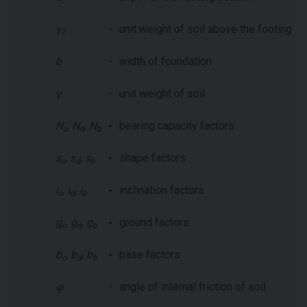
γ
-
unit weight of soil above the footing b
1
b
-
width of foundation
γ
-
unit weight of soil
N
,
N
,
N
-
bearing capacity factors
c
d
b
s
,
s
,
s
-
shape factors
c
d
b
i
,
i
,
i
-
inclination factors
c
d
b
g
,
g
,
g
-
ground factors
c
d
b
b
,
b
,
b
-
base factors
c
d
b
φ
-
angle of internal friction of soil