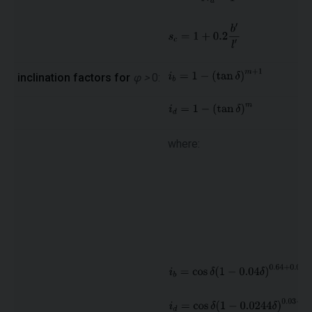
inclination factors for
φ >
0:
where: