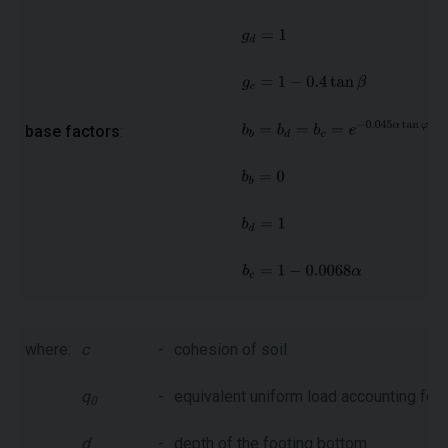
base factors
:
where:
c
-
cohesion of soil
q
-
equivalent uniform load accounting for 
0
d
-
depth of the footing bottom