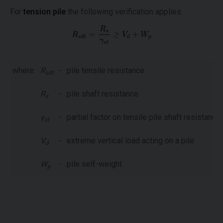
For
tension pile
the following verification applies:
where:
R
-
pile tensile resistance
sdt
R
-
pile shaft resistance
s
γ
-
partial factor on tensile pile shaft resistance
st
V
-
extreme vertical load acting on a pile
d
W
-
pile self-weight
p