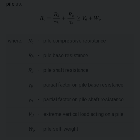
pile
as:
where:
R
-
pile compressive resistance
c
R
-
pile base resistance
b
R
-
pile shaft resistance
s
γ
-
partial factor on pile base resistance
b
γ
-
partial factor on pile shaft resistance
s
V
-
extreme vertical load acting on a pile
d
W
-
pile self-weight
p