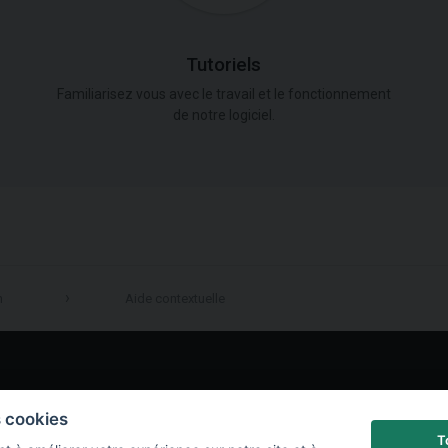
Tutoriels
Familiarisez vous avec le travail et le fonctionnement
de notre logiciel.
n
Aide contextuelle
LinkedIn
s cookies
T