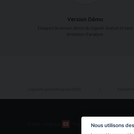
Version Démo
Essayez la version démo du logiciel. Gratuit et sans
limitation d'analyse.
Logiciels géotechniques GEO5
Formatio
Suivez- nous sur:
Youtube
Facebook
Nous utilisons de