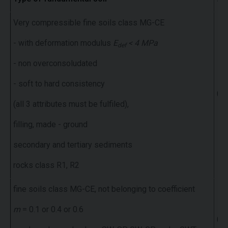
Very compressible fine soils class MG-CE
- with deformation modulus
E
<
4
MPa
def
- non overconsoludated
- soft to hard consistency
0.1
(all 3 attributes must be fulfiled),
filling, made - ground
secondary and tertiary sediments
rocks class R1, R2
fine soils class MG-CE, not belonging to coefficient
m
= 0.1 or 0.4 or 0.6
0.2