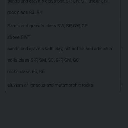
sands and gravels class SW, SP, GW, GP under GWT
rock class R3, R4
Sands and gravels class SW, SP, GW, GP
above GWT
sands and gravels with clay, silt or fine soil admixture
0.3
soils class S-F, SM, SC, G-F, GM, GC
rocks class R5, R6
eluvium of igneous and metamorphic rocks
0.4