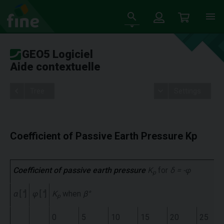
GEO5 Logiciel
Aide contextuelle
Tree
Settings
Coefficient of Passive Earth Pressure Kp
Coefficient of passive earth pressure
K
for
δ = -φ
p
α
[
°
]
φ
[
°
]
K
when
β°
p
0
5
10
15
20
25