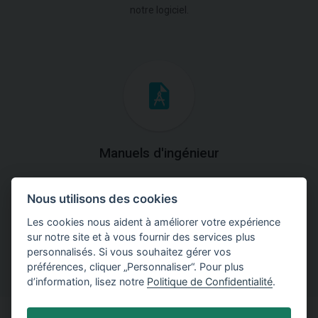
notre logiciel.
Manuels d'ingénieur
Téléchargez des manuels avec des explications
Nous utilisons des cookies
théoriques et pratiques du fonctionnement des
programmes.
Les cookies nous aident à améliorer votre expérience
sur notre site et à vous fournir des services plus
personnalisés. Si vous souhaitez gérer vos
préférences, cliquer „Personnaliser“. Pour plus
d’information, lisez notre
Politique de Confidentialité
.