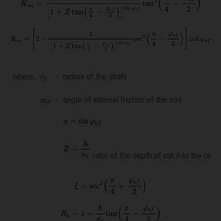
where:
r
-
radius of the shaft
0
φ
-
angle of internal friction of the soil
ef
ratio of the depth of cut
h
to the radi