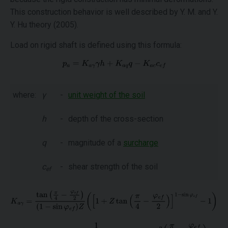
This construction behavior is well described by Y. M. and Y.
Y. Hu theory (2005).
Load on rigid shaft is defined using this formula:
where:
γ
-
unit weight of the soil
h
-
depth of the cross-section
q
-
magnitude of a
surcharge
c
-
shear strength of the soil
ef