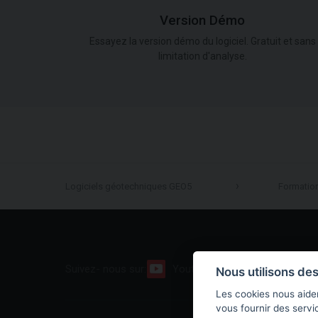
Version Démo
Essayez la version démo du logiciel. Gratuit et sans
limitation d'analyse.
Logiciels géotechniques GEO5
Formatio
Suivez- nous sur:
Youtube
Facebook
Nous utilisons de
Les cookies nous aiden
vous fournir des servi