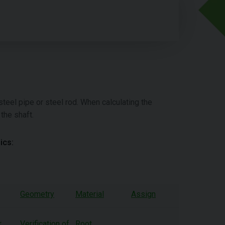
steel pipe or steel rod. When calculating the
the shaft.
ics:
Geometry
Material
Assign
r
Verification of
Root