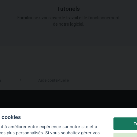
Tutoriels
Familiarisez vous avec le travail et le fonctionnement
de notre logiciel.
n
Aide contextuelle
LinkedIn
s cookies
T
t à améliorer votre expérience sur notre site et à
ces plus personnalisés. Si vous souhaitez gérer vos