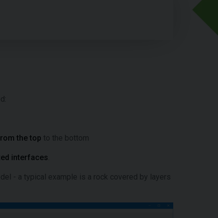
d:
from the top
to the bottom
ted interfaces
.
del - a typical example is a rock covered by layers