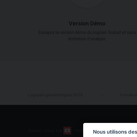
Version Démo
Essayez la version démo du logiciel. Gratuit et sans
limitation d'analyse.
Logiciels géotechniques GEO5
Formatio
Suivez- nous sur:
Youtube
Facebook
Nous utilisons de