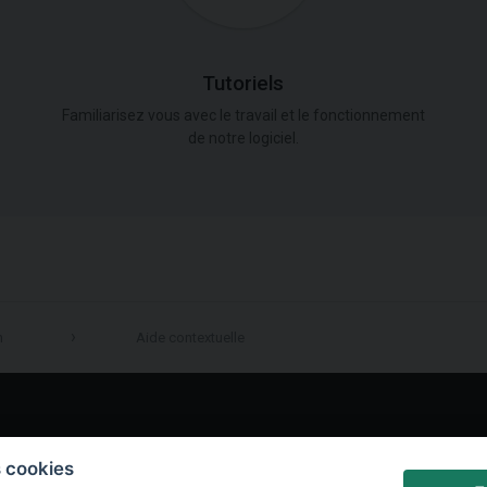
Tutoriels
Familiarisez vous avec le travail et le fonctionnement
de notre logiciel.
n
Aide contextuelle
LinkedIn
s cookies