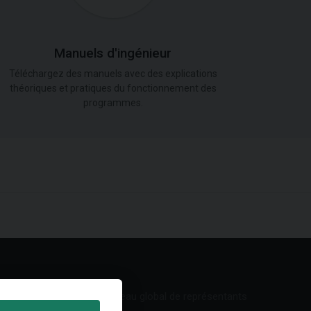
Manuels d'ingénieur
Téléchargez des manuels avec des explications
théoriques et pratiques du fonctionnement des
programmes.
Réseau global de représentants