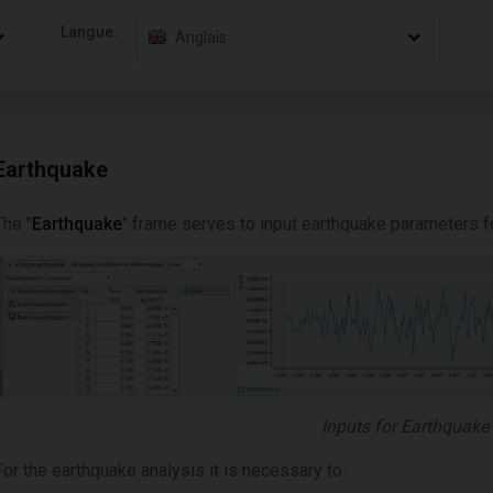
Langue:
Anglais
Earthquake
The "
Earthquake
" frame serves to input earthquake parameters fo
Inputs for Earthquake
For the earthquake analysis it is necessary to: