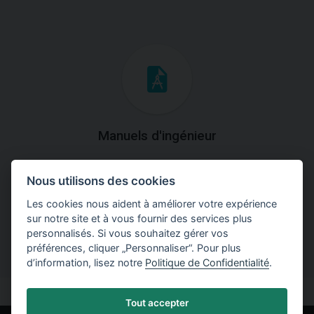
Manuels d'ingénieur
Téléchargez des manuels avec des explications
Nous utilisons des cookies
théoriques et pratiques du fonctionnement des
programmes.
Les cookies nous aident à améliorer votre expérience
sur notre site et à vous fournir des services plus
personnalisés. Si vous souhaitez gérer vos
préférences, cliquer „Personnaliser“. Pour plus
d’information, lisez notre
Politique de Confidentialité
.
Tout accepter