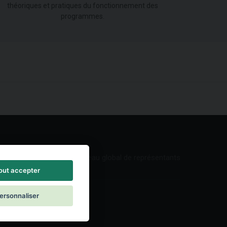
théoriques et pratiques du fonctionnement des
programmes.
Réseau global de représentants
out accepter
ersonnaliser
ontact