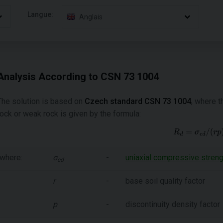
Langue:
Anglais
Analysis According to CSN 73 1004
The solution is based on
Czech standard CSN 73 1004
, where t
rock or weak rock is given by the formula:
where:
σ
-
uniaxial compressive streng
cd
r
-
base soil quality factor
p
-
discontinuity density factor