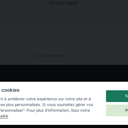
de notre logiciel.
n
Aide contextuelle
LinkedIn
s cookies
T
t à améliorer votre expérience sur notre site et à
ces plus personnalisés. Si vous souhaitez gérer vos
P
ersonnaliser“. Pour plus d’information, lisez notre
alité
.
e de confidentialité
|
Paramètres des cookies
|
End User License Agreement
|
C