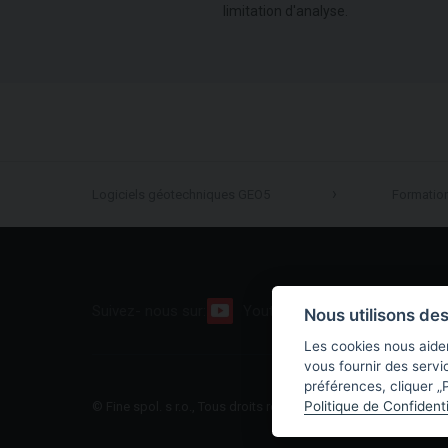
limitation d'analyse.
Logiciels géotechniques GEO5
Formatio
Suivez- nous sur:
Youtube
Facebook
Nous utilisons de
Les cookies nous aiden
vous fournir des servi
préférences, cliquer „P
Politique de Confidenti
© Fine spol. s r.o., Tous droits réservés |
Plan du site
|
Politiqu