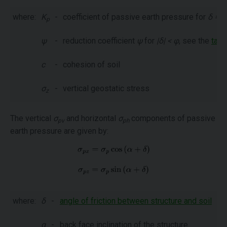
where:
K
-
coefficient of passive earth pressure for
δ = -
p
ψ
-
reduction coefficient
ψ
for
|δ| < φ
, see the
tabl
c
-
cohesion of soil
σ
-
vertical geostatic stress
z
The vertical
σ
and horizontal
σ
components of passive
pv
ph
earth pressure are given by:
where:
δ
-
angle of friction between structure and soil
α
-
back face inclination of the structure